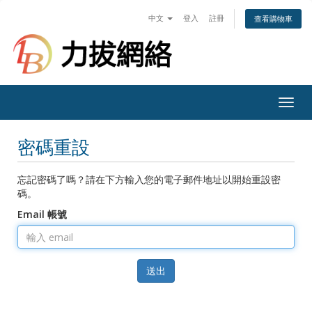
中文
登入
註冊
查看購物車
Togg
navig
密碼重設
忘記密碼了嗎？請在下方輸入您的電子郵件地址以開始重設密
碼。
Email 帳號
送出