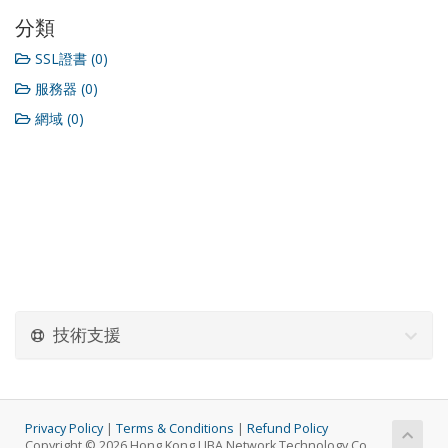
分類
SSL證書 (0)
服務器 (0)
網域 (0)
技術支援
Privacy Policy
|
Terms & Conditions
|
Refund Policy
Copyright © 2026 Hong Kong LIBA Network Technology Co.,