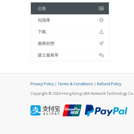
公告
知識庫
下載
服務狀態
建立服務單
Privacy Policy
|
Terms & Conditions
|
Refund Policy
Copyright © 2026 Hong Kong LIBA Network Technology Co., 